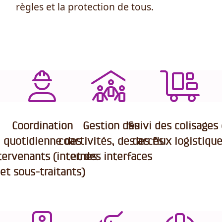
règles et la protection de tous.
Coordination
Gestion des
Suivi des colisages
quotidienne des
coactivités, des accès
des flux logistiqu
tervenants (internes
et des interfaces
et sous-traitants)