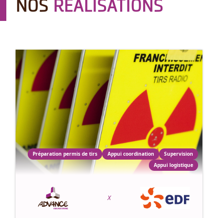
NOS
RÉALISATIONS
Préparation permis de tirs
Appui coordination
Supervision
Appui logistique
X