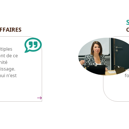
FFAIRES
tiples
J
ont de ce
d
nité
e
issage.
on
nui n'est
fo