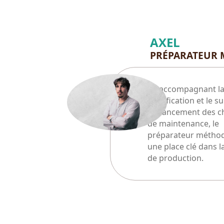
AXEL
PRÉPARATEUR
En accompagnant l
planification et le su
d’avancement des c
de maintenance, le
préparateur métho
une place clé dans l
de production.