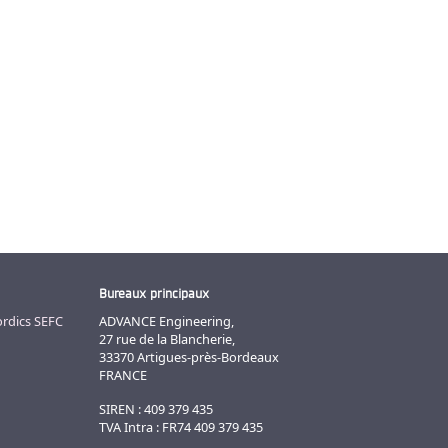
Bureaux principaux
rdics
SEFC
ADVANCE Engineering,
27 rue de la Blancherie,
33370 Artigues-près-Bordeaux
FRANCE
SIREN : 409 379 435
TVA Intra : FR74 409 379 435