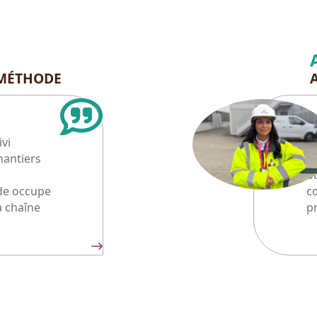
 MÉTHODE
a
M
ivi
le
hantiers
di
o
de occupe
c
a chaîne
p