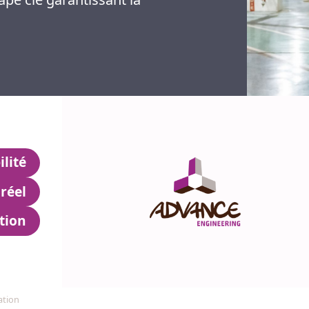
ilité
réel
tion
ation