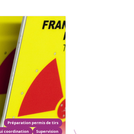
Traçabilité
Suivi
Préparation permis de tirs
ui coordination
Supervision
X