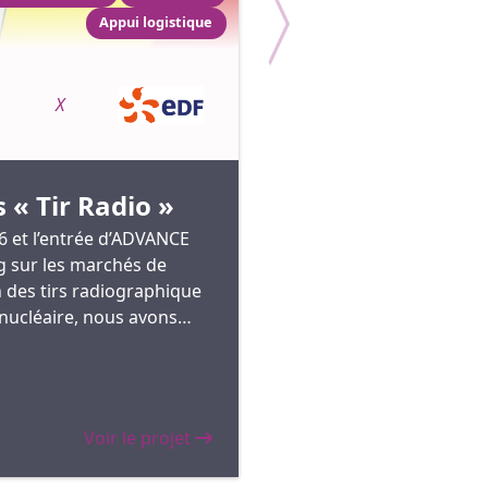
Appui logistique
Préparation et
X
méthode
Les activités de préparati
méthode sont un service
s « Tir Radio »
proposé par ADVANCE En
6 et l’entrée d’ADVANCE
pour le compte d’EDF c
g sur les marchés de
les ensembliers. Cette ph
 des tirs radiographique
préparation constitue une
 nucléaire, nous avons
garantissant la réussite d
un ensemble de services
opérations.
ous l’intitulé de "Cellule
Voir le projet
Voir