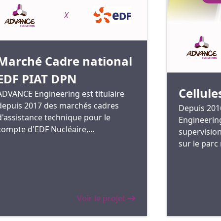
X
Marché Cadre national
EDF PIAT DPN
Cellule
ADVANCE Engineering est titulaire
depuis 2017 des marchés cadres
Depuis 201
d'assistance technique pour le
Engineerin
compte d'EDF Nucléaire,
supervision
anciennement nommés "MAMO".
sur le parc
développé 
regroupés s
radio".
Voir le projet