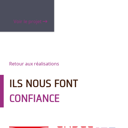
un ensemble de services
regroupés sous l’intitulé 
"Cellule radio".
Voir le projet
Voir l
Retour aux réalisations
ILS NOUS FONT
CONFIANCE